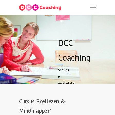
DCC
Coaching
Sneller
en
makkelijker
werken,
leren en
Cursus ‘Snellezen &
studeren!
Mindmappen’