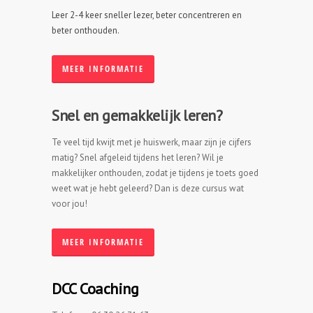
CURSUS
Leer 2-4 keer sneller lezer, beter concentreren en
'SNELLEZEN &
beter onthouden.
MINDMAPPEN'
MEER INFORMATIE
CURSUS
'SNEL
LEREN
Snel en gemakkelijk leren?
= LEUK
LEREN'
Te veel tijd kwijt met je huiswerk, maar zijn je cijfers
matig? Snel afgeleid tijdens het leren? Wil je
makkelijker onthouden, zodat je tijdens je toets goed
weet wat je hebt geleerd? Dan is deze cursus wat
voor jou!
MEER INFORMATIE
DCC Coaching